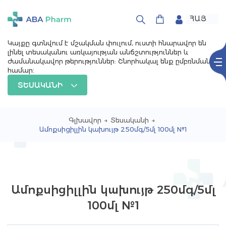
ՀԱՅ
РУС
ENG
Կայքը գտնվում է մշակման փուլում, ուստի հնարավոր են
լինել տեսականու առկայության անճշտություններ և
ժամանակավոր թերություններ: Շնորհակալ ենք ըմբռնման
համար։
ՏԵՍԱԿԱՆԻ
Գլխավոր
→
Տեսականի
→
Ամոքսիցիլլին կախույթ 250մգ/5մլ 100մլ №1
Ամոքսիցիլլին կախույթ 250մգ/5մլ
100մլ №1