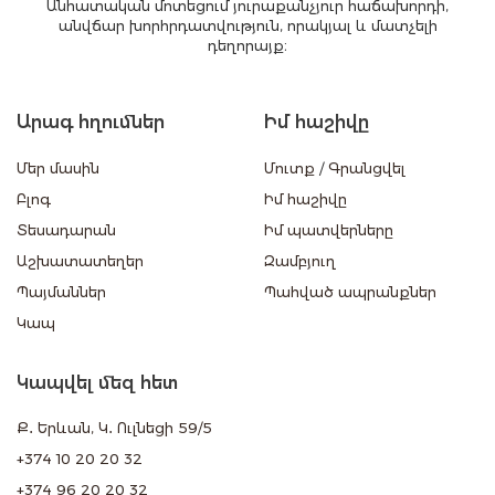
Անհատական մոտեցում յուրաքանչյուր հաճախորդի,
անվճար խորհրդատվություն, որակյալ և մատչելի
դեղորայք։
Արագ հղումներ
Իմ հաշիվը
Մեր մասին
Մուտք
/
Գրանցվել
Բլոգ
Իմ հաշիվը
Տեսադարան
Իմ պատվերները
Աշխատատեղեր
Զամբյուղ
Պայմաններ
Պահված ապրանքներ
Կապ
Կապվել մեզ հետ
Ք․ Երևան, Կ․ Ուլնեցի 59/5
+374 10 20 20 32
+374 96 20 20 32