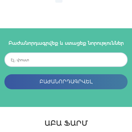
Բաժանորդագրվեք և ստացեք նորություններ
ԲԱԺԱՆՈՐԴԱԳՐՎԵԼ
ԱԲԱ ՖԱՐՄ