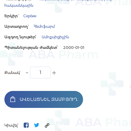
հակասնկային
Երկիր`
Сербии
Արտադրող`
Հեմոֆարմ
Ազդող նյութեր՝
Ամոքսիցիլլին
Պիտանելության ժամկետ՝
2000-01-01
-
+
Քանակ՝
ԱՎԵԼԱՑՆԵԼ ԶԱՄԲՅՈՒՂ
Կիսվել՝