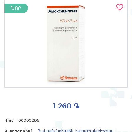
ՆՈՐ
1 260 ֏
Կոդ`
00000295
Կատեգորիա՝
Հակամանրէային, հակաբակտերիալ,