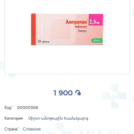
1 900 ֏
Код`
00000306
Категория
Սիրտ-անոթային համակարգ
Страна`
Словения