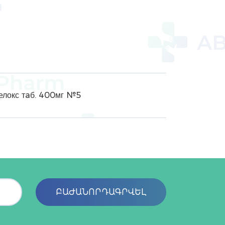
елокс тaб. 400мг №5
ԲԱԺԱՆՈՐԴԱԳՐՎԵԼ