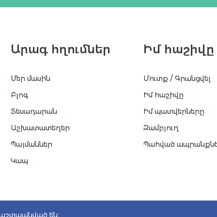
Արագ հղումներ
Իմ հաշիվը
/
Մեր մասին
Մուտք
Գրանցվել
Բլոգ
Իմ հաշիվը
Տեսադարան
Իմ պատվերները
Աշխատատեղեր
Զամբյուղ
Պայմաններ
Պահված ապրանքն
Կապ
պաշտպանված են։