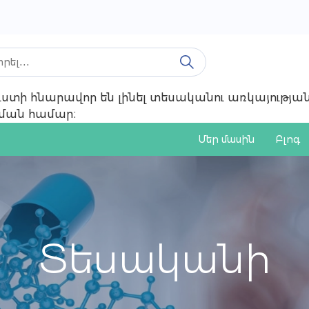
 ուստի հնարավոր են լինել տեսականու առկայությ
ռնման համար։
Մեր մասին
Բլոգ
Տեսականի