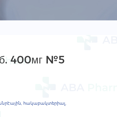
aб. 400мг №5
նրէային, հակաբակտերիալ,