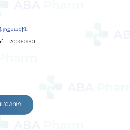
ֆլոքսացին
տ՝
2000-01-01
ԱՄԲՅՈՒՂ