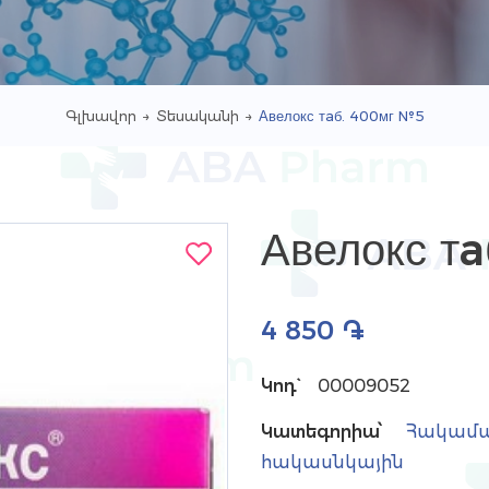
Գլխավոր
→
Տեսականի
→
Авелокс тaб. 400мг №5
Авелокс т
4 850 ֏
Կոդ`
00009052
Կատեգորիա՝
Հակամա
հակասնկային