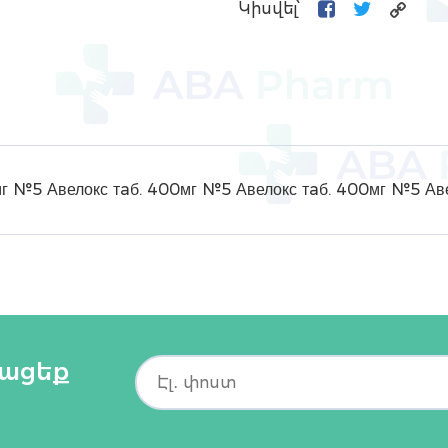
Կիսվել՝
мг №5 Авелокс тaб. 400мг №5 Авелокс тaб. 400мг №5 Ав
տացեք