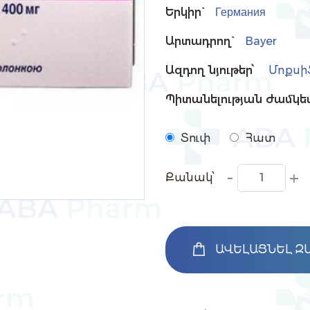
Երկիր`
Германия
Արտադրող`
Bayer
Ազդող նյութեր՝
Մոքսի
Պիտանելության ժամկե
Տուփ
Հատ
-
+
Քանակ՝
ԱՎԵԼԱՑՆԵԼ Զ