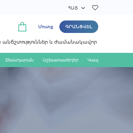
ՀԱՅ
РУС
ENG
Մուտք
ԳՐԱՆՑՎԵԼ
ան անճշտություններ և ժամանակավոր
Տեսադարան
Աշխատատեղեր
Կապ